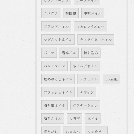
ピンクベージュ
チークネイル
ラメグラ
韓国風
中韓ネイル
ブランドネイル
マカロンイエロー
マグネットネイル
キャラクターネイル
パーツ
春ネイル
持ち込み
バレンタイン
ネイルデザイン
埋め尽くしネイル
ナチュラル
boho風
フラッシュネイル
デザイン
海外風ネイル
グラデーション
海系ネイル
大阪市
ネイル
長さだし
ちゅるん
ワンカラー