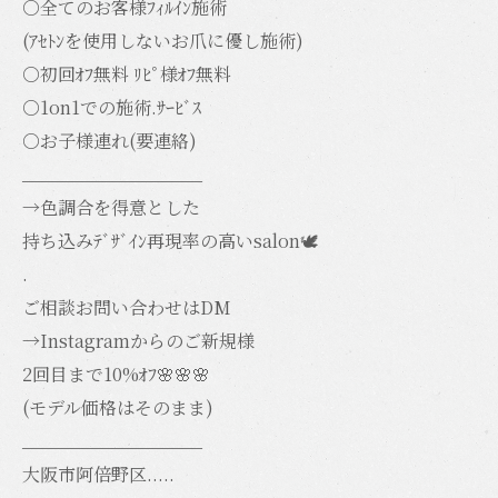
○全てのお客様ﾌｨﾙｲﾝ施術
(ｱｾﾄﾝを使用しないお爪に優し施術)
○初回ｵﾌ無料 ﾘﾋﾟ様ｵﾌ無料
○1on1での施術.ｻｰﾋﾞｽ
○お子様連れ(要連絡)
__________________
→色調合を得意とした
持ち込みﾃﾞｻﾞｲﾝ再現率の高いsalon🕊️
.
ご相談お問い合わせはDM
→Instagramからのご新規様
2回目まで10%ｵﾌ🌸🌸🌸
(モデル価格はそのまま)
__________________
大阪市阿倍野区.....