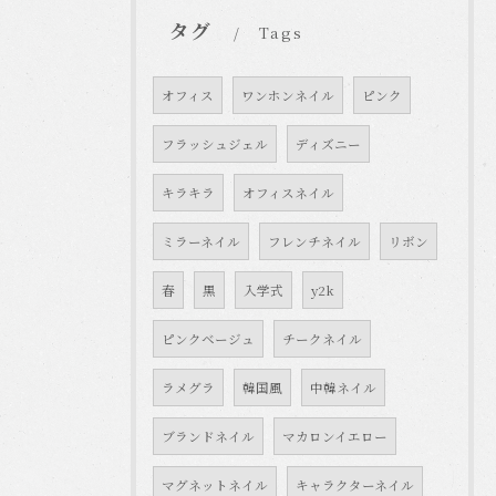
タグ
Tags
オフィス
ワンホンネイル
ピンク
フラッシュジェル
ディズニー
キラキラ
オフィスネイル
ミラーネイル
フレンチネイル
リボン
春
黒
入学式
y2k
ピンクベージュ
チークネイル
ラメグラ
韓国風
中韓ネイル
ブランドネイル
マカロンイエロー
マグネットネイル
キャラクターネイル