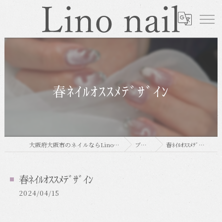
春ﾈｲﾙｵｽｽﾒﾃﾞｻﾞｲﾝ
大阪府大阪市のネイルならLino nail
ブログ
春ﾈｲﾙｵｽｽﾒﾃﾞｻﾞｲﾝ
春ﾈｲﾙｵｽｽﾒﾃﾞｻﾞｲﾝ
2024/04/15