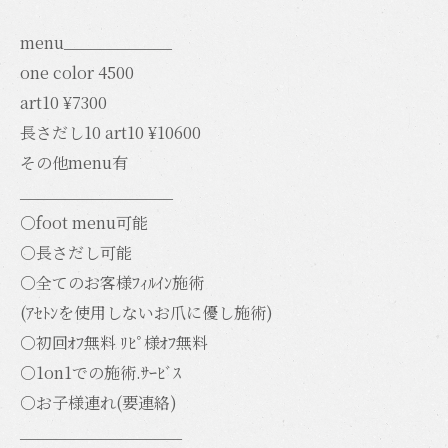
menu____________
one color 4500
art10 ¥7300
長さだし10 art10 ¥10600
その他menu有
_________________
○foot menu可能
○長さだし可能
○全てのお客様ﾌｨﾙｲﾝ施術
(ｱｾﾄﾝを使用しないお爪に優し施術)
○初回ｵﾌ無料 ﾘﾋﾟ様ｵﾌ無料
○1on1での施術.ｻｰﾋﾞｽ
○お子様連れ(要連絡)
__________________