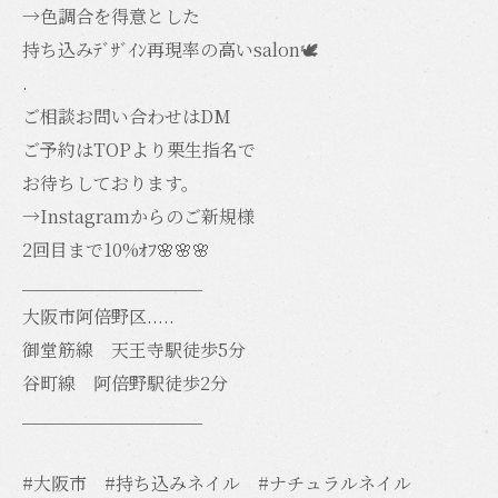
→色調合を得意とした
持ち込みﾃﾞｻﾞｲﾝ再現率の高いsalon🕊️
.
ご相談お問い合わせはDM
ご予約はTOPより栗生指名で
お待ちしております。
→Instagramからのご新規様
2回目まで10%ｵﾌ🌸🌸🌸
__________________
大阪市阿倍野区.....
御堂筋線 天王寺駅徒歩5分
谷町線 阿倍野駅徒歩2分
__________________
#大阪市 #持ち込みネイル #ナチュラルネイル