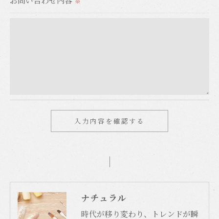
お問い合わせ内容
※
＜個人情報を与えなかった場合に生じる結果＞
必要な情報を頂けない場合は、それに対応した当社
のサービスをご提供できない場合がございますので
予めご了承ください。
＜個人情報の開示･訂正・削除･利用停止の手続につ
いて＞
当社では、お客様の個人情報の開示･訂正･削除・利
用停止の手続を定めさせて頂いております。
ご本人である事を確認のうえ、対応させて頂きま
す。
個人情報の開示･訂正･削除・利用停止の具体的手続
ナチュラル
きにつきましては、お電話でお問合せ下さい。
時代が移り変わり、トレンドが瞬