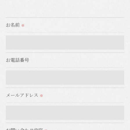
＜個人情報の提供について＞
当社ではお客様の同意を得た場合または法令に定め
られた場合を除き、
お名前
※
取得した個人情報を第三者に提供することはいたし
ません。
＜個人情報の委託について＞
お電話番号
当社では、利用目的の達成に必要な範囲において、
個人情報を外部に委託する場合があります。
これらの委託先に対しては個人情報保護契約等の措
置をとり、適切な監督を行います。
メールアドレス
※
＜個人情報の安全管理＞
当社では、個人情報の漏洩等がなされないよう、適
切に安全管理対策を実施します。