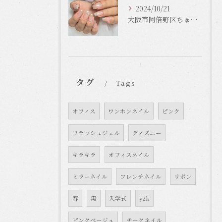
2024/10/21
大阪市阿倍野区ちゅるんネイルはLinonail
タグ
Tags
オフィス
ワンホンネイル
ピンク
フラッシュジェル
ディズニー
キラキラ
オフィスネイル
ミラーネイル
フレンチネイル
リボン
春
黒
入学式
y2k
ピンクベージュ
チークネイル