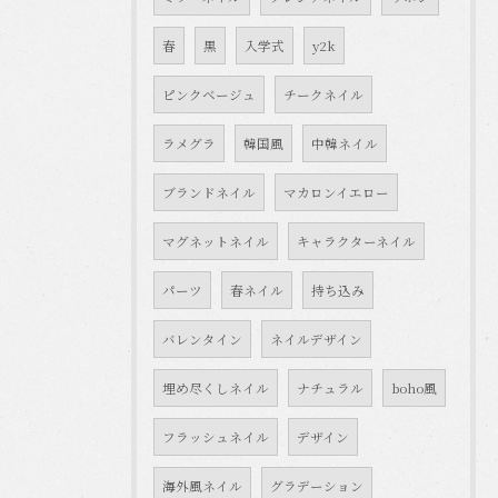
春
黒
入学式
y2k
ピンクベージュ
チークネイル
ラメグラ
韓国風
中韓ネイル
ブランドネイル
マカロンイエロー
マグネットネイル
キャラクターネイル
パーツ
春ネイル
持ち込み
バレンタイン
ネイルデザイン
埋め尽くしネイル
ナチュラル
boho風
フラッシュネイル
デザイン
海外風ネイル
グラデーション