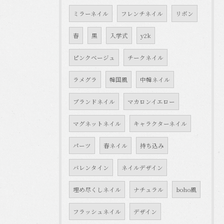
ミラーネイル
フレンチネイル
リボン
春
黒
入学式
y2k
ピンクベージュ
チークネイル
ラメグラ
韓国風
中韓ネイル
ブランドネイル
マカロンイエロー
マグネットネイル
キャラクターネイル
パーツ
春ネイル
持ち込み
バレンタイン
ネイルデザイン
埋め尽くしネイル
ナチュラル
boho風
フラッシュネイル
デザイン