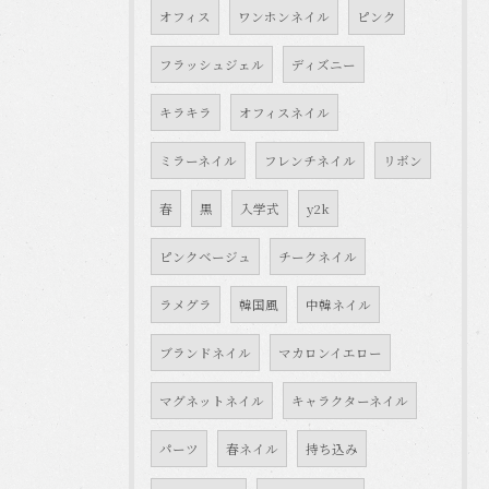
オフィス
ワンホンネイル
ピンク
フラッシュジェル
ディズニー
キラキラ
オフィスネイル
ミラーネイル
フレンチネイル
リボン
春
黒
入学式
y2k
ピンクベージュ
チークネイル
ラメグラ
韓国風
中韓ネイル
ブランドネイル
マカロンイエロー
マグネットネイル
キャラクターネイル
パーツ
春ネイル
持ち込み