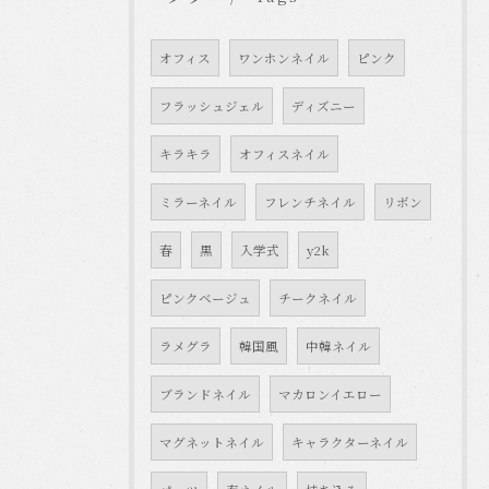
オフィス
ワンホンネイル
ピンク
フラッシュジェル
ディズニー
キラキラ
オフィスネイル
ミラーネイル
フレンチネイル
リボン
春
黒
入学式
y2k
ピンクベージュ
チークネイル
ラメグラ
韓国風
中韓ネイル
ブランドネイル
マカロンイエロー
マグネットネイル
キャラクターネイル