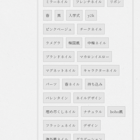
ミラーネイル
フレンチネイル
リボン
春
黒
入学式
y2k
ピンクベージュ
チークネイル
ラメグラ
韓国風
中韓ネイル
ブランドネイル
マカロンイエロー
マグネットネイル
キャラクターネイル
パーツ
春ネイル
持ち込み
バレンタイン
ネイルデザイン
埋め尽くしネイル
ナチュラル
boho風
フラッシュネイル
デザイン
海外風ネイル
グラデーション