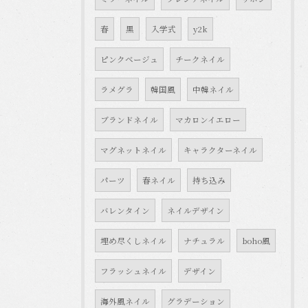
春
黒
入学式
y2k
ピンクベージュ
チークネイル
ラメグラ
韓国風
中韓ネイル
ブランドネイル
マカロンイエロー
マグネットネイル
キャラクターネイル
パーツ
春ネイル
持ち込み
バレンタイン
ネイルデザイン
埋め尽くしネイル
ナチュラル
boho風
フラッシュネイル
デザイン
海外風ネイル
グラデーション