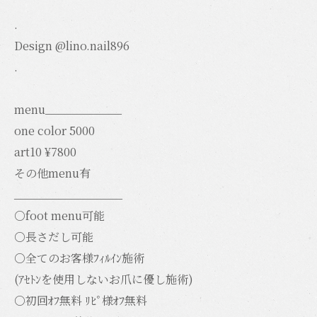
.
Design @lino.nail896
.
menu____________
one color 5000
art10 ¥7800
その他menu有
_________________
○foot menu可能
○長さだし可能
○全てのお客様ﾌｨﾙｲﾝ施術
(ｱｾﾄﾝを使用しないお爪に優し施術)
○初回ｵﾌ無料 ﾘﾋﾟ様ｵﾌ無料