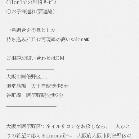
○1on1での施術.ｻｰﾋﾞｽ
○お子様連れ(要連絡)
__________________
→色調合を得意とした
持ち込みﾃﾞｻﾞｲﾝ再現率の高いsalon🕊️
.
ご相談お問い合わせはDM
_________________
大阪市阿倍野区.....
御堂筋線 天王寺駅徒歩5分
谷町線 阿倍野駅徒歩2分
__________________
大阪市阿倍野区でネイルサロンをお探しなら、一人ひと
りの希望に応えるLinonailへ。 大阪府大阪市阿倍野区の