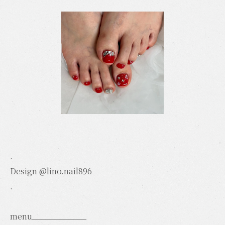
.
Design @lino.nail896
.
menu____________