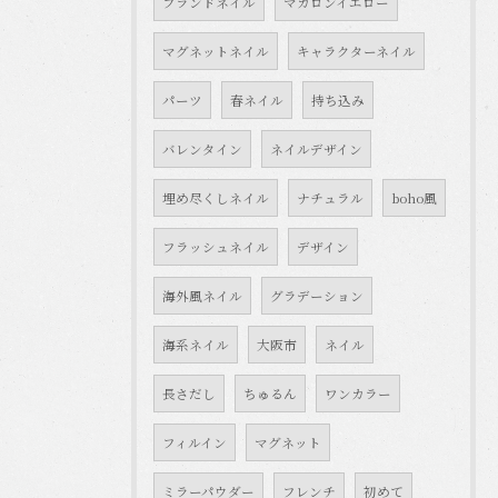
ブランドネイル
マカロンイエロー
マグネットネイル
キャラクターネイル
パーツ
春ネイル
持ち込み
バレンタイン
ネイルデザイン
埋め尽くしネイル
ナチュラル
boho風
フラッシュネイル
デザイン
海外風ネイル
グラデーション
海系ネイル
大阪市
ネイル
長さだし
ちゅるん
ワンカラー
フィルイン
マグネット
ミラーパウダー
フレンチ
初めて