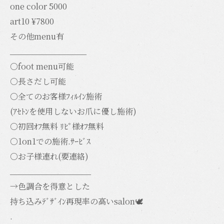
one color 5000
art10 ¥7800
その他menu有
_________________
○foot menu可能
○長さだし可能
○全てのお客様ﾌｨﾙｲﾝ施術
(ｱｾﾄﾝを使用しないお爪に優し施術)
○初回ｵﾌ無料 ﾘﾋﾟ様ｵﾌ無料
○1on1での施術.ｻｰﾋﾞｽ
○お子様連れ(要連絡)
__________________
→色調合を得意とした
持ち込みﾃﾞｻﾞｲﾝ再現率の高いsalon🕊️
.