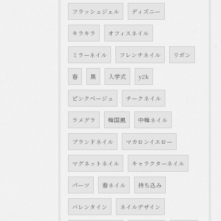
フラッシュジェル
ディズニー
キラキラ
オフィスネイル
ミラーネイル
フレンチネイル
リボン
春
黒
入学式
y2k
ピンクベージュ
チークネイル
ラメグラ
韓国風
中韓ネイル
ブランドネイル
マカロンイエロー
マグネットネイル
キャラクターネイル
パーツ
春ネイル
持ち込み
バレンタイン
ネイルデザイン