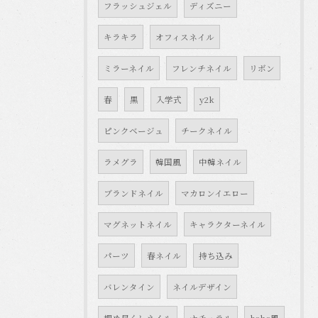
フラッシュジェル
ディズニー
キラキラ
オフィスネイル
ミラーネイル
フレンチネイル
リボン
春
黒
入学式
y2k
ピンクベージュ
チークネイル
ラメグラ
韓国風
中韓ネイル
ブランドネイル
マカロンイエロー
マグネットネイル
キャラクターネイル
パーツ
春ネイル
持ち込み
バレンタイン
ネイルデザイン