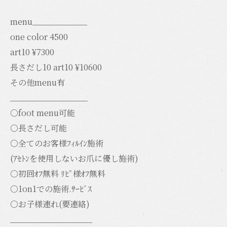
menu____________
one color 4500
art10 ¥7300
長さだし10 art10 ¥10600
その他menu有
_________________
○foot menu可能
○長さだし可能
○全てのお客様ﾌｨﾙｲﾝ施術
(ｱｾﾄﾝを使用しないお爪に優し施術)
○初回ｵﾌ無料 ﾘﾋﾟ様ｵﾌ無料
○1on1での施術.ｻｰﾋﾞｽ
○お子様連れ(要連絡)
__________________