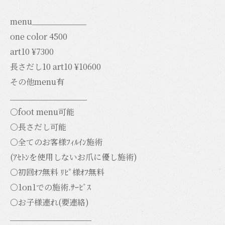
menu____________
one color 4500
art10 ¥7300
長さだし10 art10 ¥10600
その他menu有
_________________
○foot menu可能
○長さだし可能
○全てのお客様ﾌｨﾙｲﾝ施術
(ｱｾﾄﾝを使用しないお爪に優し施術)
○初回ｵﾌ無料 ﾘﾋﾟ様ｵﾌ無料
○1on1での施術.ｻｰﾋﾞｽ
○お子様連れ(要連絡)
__________________