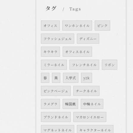
タグ
Tags
オフィス
ワンホンネイル
ピンク
フラッシュジェル
ディズニー
キラキラ
オフィスネイル
ミラーネイル
フレンチネイル
リボン
春
黒
入学式
y2k
ピンクベージュ
チークネイル
ラメグラ
韓国風
中韓ネイル
ブランドネイル
マカロンイエロー
マグネットネイル
キャラクターネイル