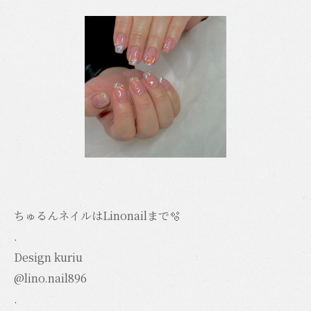
ちゅるんネイルはLinonailまで🫧
.
Design kuriu
@lino.nail896
.