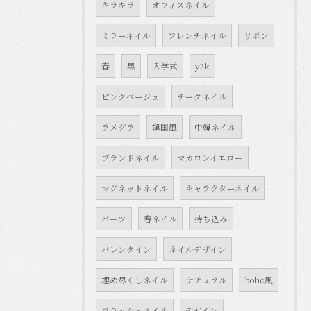
キラキラ
オフィスネイル
ミラーネイル
フレンチネイル
リボン
春
黒
入学式
y2k
ピンクベージュ
チークネイル
ラメグラ
韓国風
中韓ネイル
ブランドネイル
マカロンイエロー
マグネットネイル
キャラクターネイル
パーツ
春ネイル
持ち込み
バレンタイン
ネイルデザイン
埋め尽くしネイル
ナチュラル
boho風
フラッシュネイル
デザイン