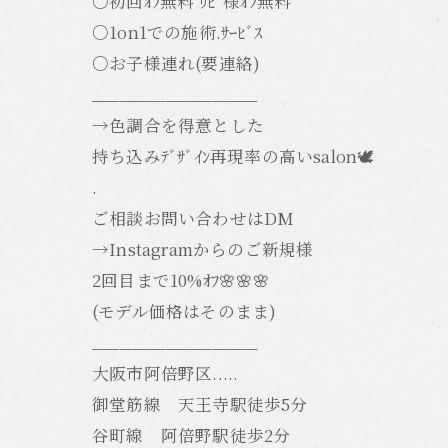
○初回ｵﾌ無料 ﾘﾋﾟ様ｵﾌ無料
○1on1での施術.ｻｰﾋﾞｽ
○お子様連れ(要連絡)
__________________
→色調合を得意とした
持ち込みﾃﾞｻﾞｲﾝ再現率の高いsalon🕊️
.
ご相談お問い合わせはDM
→Instagramからのご新規様
2回目まで10%ｵﾌ🌸🌸🌸
(モデル価格はそのまま)
__________________
大阪市阿倍野区.....
御堂筋線 天王寺駅徒歩5分
谷町線 阿倍野駅徒歩2分