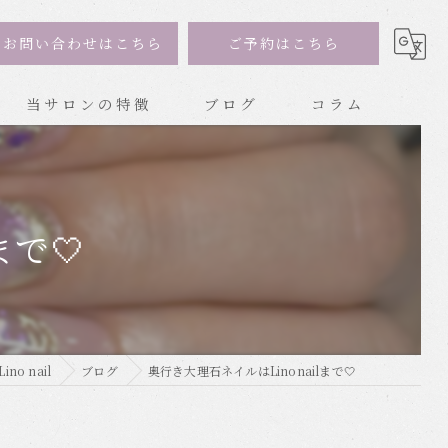
お問い合わせはこちら
ご予約はこちら
当サロンの特徴
ブログ
コラム
トレンド
持ち込み
まで🤍
ナチュラル
ジェル
ハンドネイル
o nail
ブログ
奥行き大理石ネイルはLinonailまで🤍