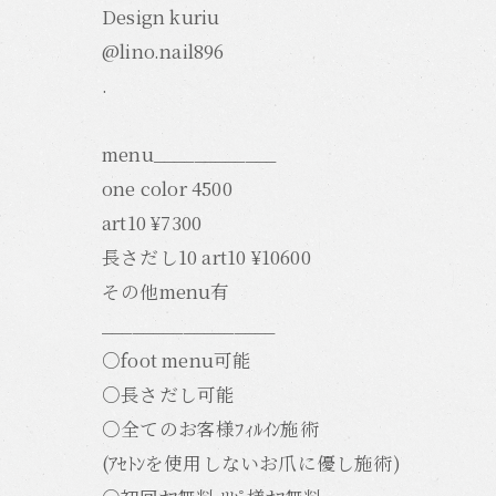
Design kuriu
@lino.nail896
.
menu____________
one color 4500
art10 ¥7300
長さだし10 art10 ¥10600
その他menu有
_________________
○foot menu可能
○長さだし可能
○全てのお客様ﾌｨﾙｲﾝ施術
(ｱｾﾄﾝを使用しないお爪に優し施術)