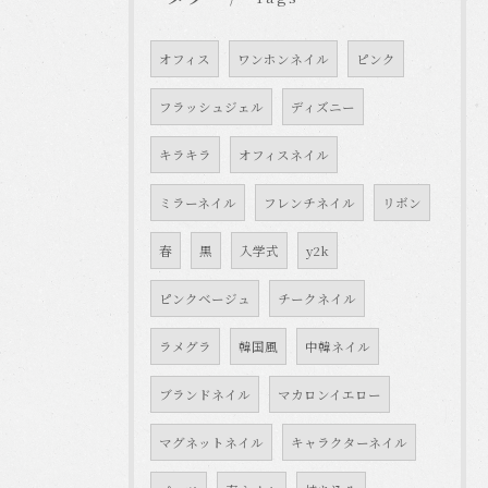
オフィス
ワンホンネイル
ピンク
フラッシュジェル
ディズニー
キラキラ
オフィスネイル
ミラーネイル
フレンチネイル
リボン
春
黒
入学式
y2k
ピンクベージュ
チークネイル
ラメグラ
韓国風
中韓ネイル
ブランドネイル
マカロンイエロー
マグネットネイル
キャラクターネイル