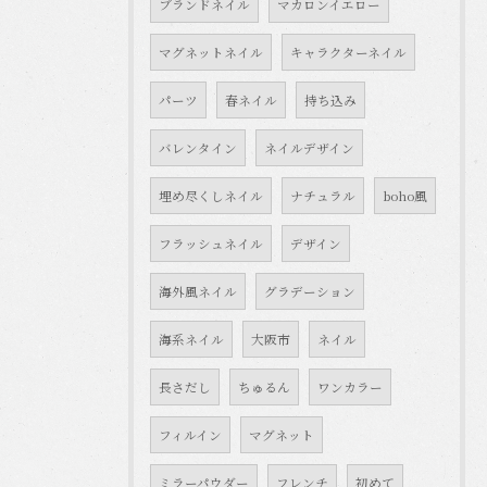
ブランドネイル
マカロンイエロー
マグネットネイル
キャラクターネイル
パーツ
春ネイル
持ち込み
バレンタイン
ネイルデザイン
埋め尽くしネイル
ナチュラル
boho風
フラッシュネイル
デザイン
海外風ネイル
グラデーション
海系ネイル
大阪市
ネイル
長さだし
ちゅるん
ワンカラー
フィルイン
マグネット
ミラーパウダー
フレンチ
初めて