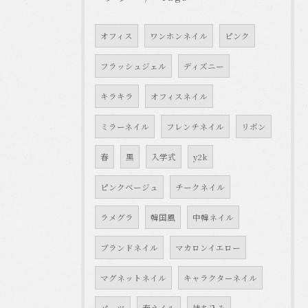
オフィス
ワンホンネイル
ピンク
フラッシュジェル
ディズニー
キラキラ
オフィスネイル
ミラーネイル
フレンチネイル
リボン
春
黒
入学式
y2k
ピンクベージュ
チークネイル
ラメグラ
韓国風
中韓ネイル
ブランドネイル
マカロンイエロー
マグネットネイル
キャラクターネイル