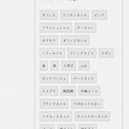
オフィス
ワンホンネイル
ピンク
フラッシュジェル
ディズニー
キラキラ
オフィスネイル
ミラーネイル
フレンチネイル
リボン
春
黒
入学式
y2k
ピンクベージュ
チークネイル
ラメグラ
韓国風
中韓ネイル
ブランドネイル
マカロンイエロー
マグネットネイル
キャラクターネイル