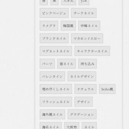
春
黒
入学式
y2k
ピンクベージュ
チークネイル
ラメグラ
韓国風
中韓ネイル
ブランドネイル
マカロンイエロー
マグネットネイル
キャラクターネイル
パーツ
春ネイル
持ち込み
バレンタイン
ネイルデザイン
埋め尽くしネイル
ナチュラル
boho風
フラッシュネイル
デザイン
海外風ネイル
グラデーション
海系ネイル
大阪市
ネイル