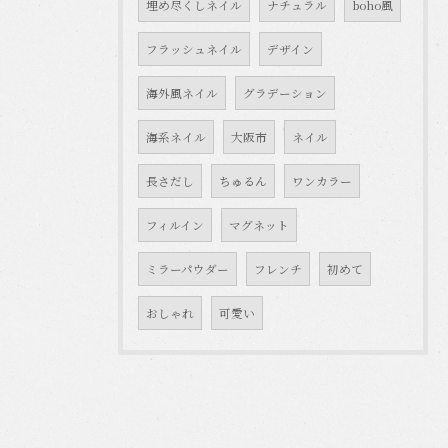
埋め尽くしネイル
ナチュラル
boho風
フラッシュネイル
デザイン
海外風ネイル
グラデーション
海系ネイル
大阪市
ネイル
長さだし
ちゅるん
ワンカラー
フィルイン
マグネット
ミラーパウダー
フレンチ
初めて
おしゃれ
可愛い